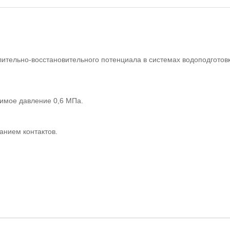
лительно-восстановительного потенциала в системах водоподготов
тимое давление
0,6 МПа.
анием контактов.