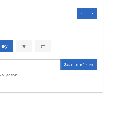
<
>
зину
Заказать в 1 клик
им детали